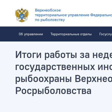
Верхнеобское
территориальное управление Федерально
по рыболовству
Об управлении
Территориальные отделы
Госуслу
Верхнеобское территориал
Итоги работы за нед
государственных ин
рыбоохраны Верхнео
Росрыболовства